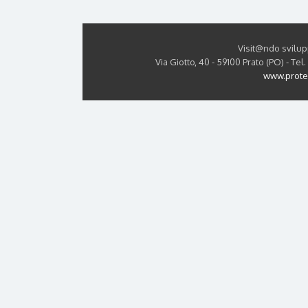
Visit@ndo svilupp
Via Giotto, 40 - 59100 Prato (PO) - T
www.prote